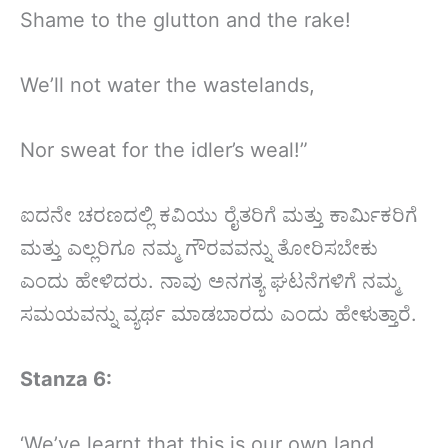
Shame to the glutton and the rake!
We’ll not water the wastelands,
Nor sweat for the idler’s weal!”
ಐದನೇ ಚರಣದಲ್ಲಿ ಕವಿಯು ರೈತರಿಗೆ ಮತ್ತು ಕಾರ್ಮಿಕರಿಗೆ
ಮತ್ತು ಎಲ್ಲರಿಗೂ ನಮ್ಮ ಗೌರವವನ್ನು ತೋರಿಸಬೇಕು
ಎಂದು ಹೇಳಿದರು. ನಾವು ಅನಗತ್ಯ ಘಟನೆಗಳಿಗೆ ನಮ್ಮ
ಸಮಯವನ್ನು ವ್ಯರ್ಥ ಮಾಡಬಾರದು ಎಂದು ಹೇಳುತ್ತಾರೆ.
Stanza 6:
‘We’ve learnt that this is our own land,