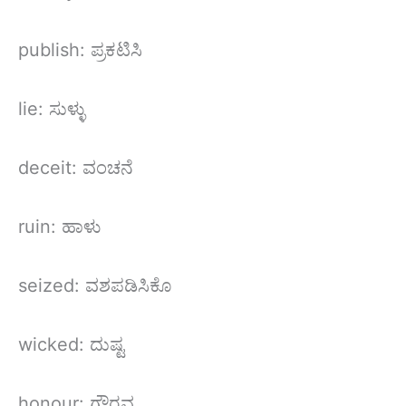
publish: ಪ್ರಕಟಿಸಿ
lie: ಸುಳ್ಳು
deceit: ವಂಚನೆ
ruin: ಹಾಳು
seized: ವಶಪಡಿಸಿಕೊ
wicked: ದುಷ್ಟ
honour: ಗೌರವ