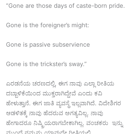
“Gone are those days of caste-born pride.
Gone is the foreigner’s might:
Gone is passive subservience
Gone is the trickster’s sway.”
ಎರಡನೆಯ ಚರಣದಲ್ಲಿ, ಈಗ ನಾವು ಎಲ್ಲಾ ರೀತಿಯ
ದಬ್ಬಾಳಿಕೆಯಿಂದ ಮುಕ್ತರಾಗಿದ್ದೇವೆ ಎಂದು ಕವಿ
ಹೇಳುತ್ತಾನೆ. ಈಗ ಜಾತಿ ವ್ಯವಸ್ಥೆ ಇಲ್ಲವಾಗಿದೆ. ವಿದೇಶಿಗರ
ಆಡಳಿತಕ್ಕೆ ನಾವು ಹೆದರುವ ಅಗತ್ಯವಿಲ್ಲ. ನಾವು
ಹೇಗಾದರೂ ನಿಷ್ಕ್ರಿಯರಾಗಬೇಕಾಗಿಲ್ಲ. ವಂಚಕರು ಇನ್ನು
ಮುಂದೆ ನಮ್ಮನ್ನು ಯಾವುದೇ ರೀತಿಯಲ್ಲಿ