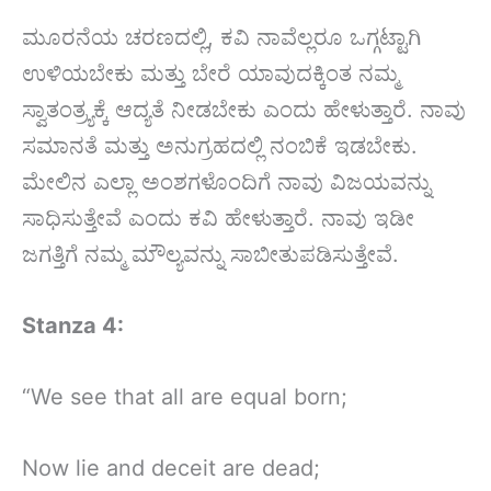
ಮೂರನೆಯ ಚರಣದಲ್ಲಿ, ಕವಿ ನಾವೆಲ್ಲರೂ ಒಗ್ಗಟ್ಟಾಗಿ
ಉಳಿಯಬೇಕು ಮತ್ತು ಬೇರೆ ಯಾವುದಕ್ಕಿಂತ ನಮ್ಮ
ಸ್ವಾತಂತ್ರ್ಯಕ್ಕೆ ಆದ್ಯತೆ ನೀಡಬೇಕು ಎಂದು ಹೇಳುತ್ತಾರೆ. ನಾವು
ಸಮಾನತೆ ಮತ್ತು ಅನುಗ್ರಹದಲ್ಲಿ ನಂಬಿಕೆ ಇಡಬೇಕು.
ಮೇಲಿನ ಎಲ್ಲಾ ಅಂಶಗಳೊಂದಿಗೆ ನಾವು ವಿಜಯವನ್ನು
ಸಾಧಿಸುತ್ತೇವೆ ಎಂದು ಕವಿ ಹೇಳುತ್ತಾರೆ. ನಾವು ಇಡೀ
ಜಗತ್ತಿಗೆ ನಮ್ಮ ಮೌಲ್ಯವನ್ನು ಸಾಬೀತುಪಡಿಸುತ್ತೇವೆ.
Stanza 4:
“We see that all are equal born;
Now lie and deceit are dead;