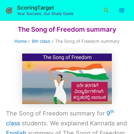
Skip
ScoringTarget
Search
to
Your Success, Our Study Guide
content
The Song of Freedom summary
Home
9th class
The Song of Freedom summary
th
The Song of Freedom summary for
9
class
students. We explained Kannada and
English
summary of The Song of Freedom