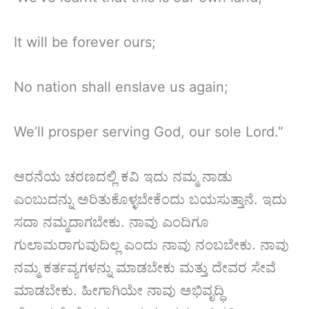
It will be forever ours;
No nation shall enslave us again;
We’ll prosper serving God, our sole Lord.”
ಆರನೆಯ ಚರಣದಲ್ಲಿ ಕವಿ ಇದು ನಮ್ಮ ನಾಡು
ಎಂಬುದನ್ನು ಅರಿತುಕೊಳ್ಳಬೇಕೆಂದು ಬಯಸುತ್ತಾನೆ. ಇದು
ಸದಾ ನಮ್ಮದಾಗಬೇಕು. ನಾವು ಎಂದಿಗೂ
ಗುಲಾಮರಾಗುವುದಿಲ್ಲ ಎಂದು ನಾವು ನಂಬಬೇಕು. ನಾವು
ನಮ್ಮ ಕರ್ತವ್ಯಗಳನ್ನು ಮಾಡಬೇಕು ಮತ್ತು ದೇವರ ಸೇವೆ
ಮಾಡಬೇಕು. ಹೀಗಾಗಿಯೇ ನಾವು ಅಭಿವೃದ್ಧಿ