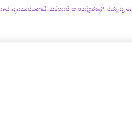
ವಾದ ವ್ಯವಹಾರವಾಗಿದೆ, ಏಕೆಂದರೆ ಆ ಉದ್ದೇಶಕ್ಕಾಗಿ ನಮ್ಮನ್ನು ಈ 