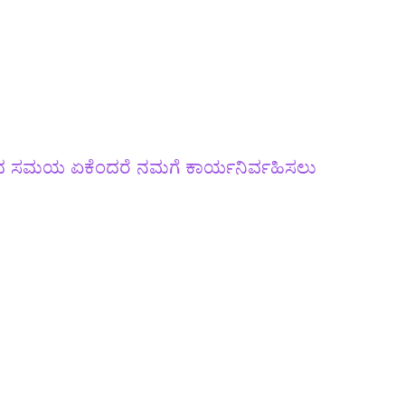
್ವದ ಸಮಯ ಏಕೆಂದರೆ ನಮಗೆ ಕಾರ್ಯನಿರ್ವಹಿಸಲು