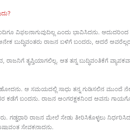
ುದು?
ಂದಿಗೂ ವಿಫಲನಾಗುವುದಿಲ್ಲ ಎಂದು ಭಾವಿಸಿದನು. ಆದುದರಿಂದ 
ೇಕ ಬುದ್ಧಿವಂತರು ರಾಜನ ಬಳಿಗೆ ಬಂದರು, ಆದರೆ ಅವರೆಲ್ಲರೂ ಅವರ
ದ, ರಾಜನಿಗೆ ತೃಪ್ತಿಯಾಗಲಿಲ್ಲ. ಆತ ತನ್ನ ಬುದ್ಧಿವಂತಿಕೆಗೆ ವ್ಯಾಪ
 ಹೋದನು. ಆ ಸಮಯದಲ್ಲಿ ಸಾಧು ತನ್ನ ಗುಡಿಸಲಿನ ಮುಂದೆ ನೆಲ
ವರ ಕಡೆಗೆ ಬಂದನು. ರಾಜನ ಅಂಗರಕ್ಷಕನಿಂದ ಅವನು ಗಾಯಗ
ಡಿದರು. ಗಡ್ಡಧಾರಿ ರಾಜನ ಮೇಲೆ ಸೇಡು ತೀರಿಸಿಕೊಳ್ಳಲು ನಿರ್ಧರ
ನಿಷ್ಠಾವಂತ ಸೇವಕನಾದನು.