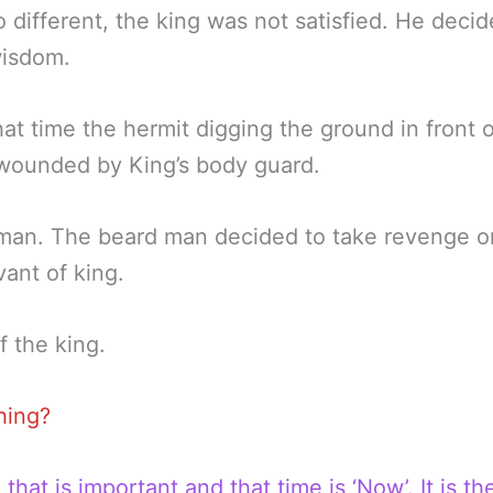
 different, the king was not satisfied. He decid
wisdom.
at time the hermit digging the ground in front o
ounded by King’s body guard.
man. The beard man decided to take revenge on 
ant of king.
f the king.
hing?
hat is important and that time is ‘Now’. It is t