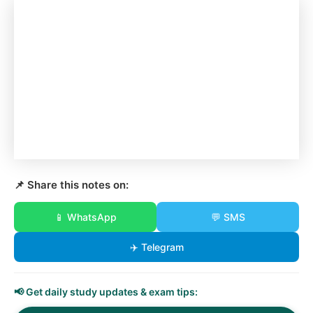
📌 Share this notes on:
📱 WhatsApp
💬 SMS
✈️ Telegram
📢 Get daily study updates & exam tips: