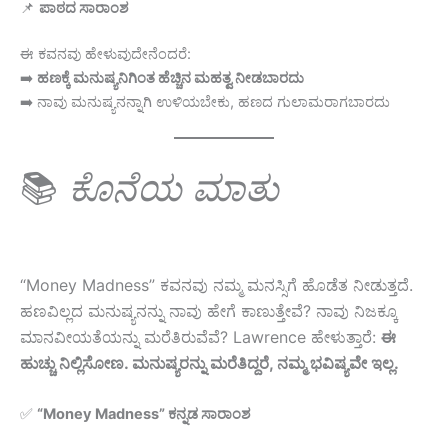
📌
ಪಾಠದ ಸಾರಾಂಶ
ಈ ಕವನವು ಹೇಳುವುದೇನೆಂದರೆ:
➡️
ಹಣಕ್ಕೆ ಮನುಷ್ಯನಿಗಿಂತ ಹೆಚ್ಚಿನ ಮಹತ್ವ ನೀಡಬಾರದು
➡️ ನಾವು ಮನುಷ್ಯನನ್ನಾಗಿ ಉಳಿಯಬೇಕು, ಹಣದ ಗುಲಾಮರಾಗಬಾರದು
📚
ಕೊನೆಯ ಮಾತು
“Money Madness” ಕವನವು ನಮ್ಮ ಮನಸ್ಸಿಗೆ ಹೊಡೆತ ನೀಡುತ್ತದೆ.
ಹಣವಿಲ್ಲದ ಮನುಷ್ಯನನ್ನು ನಾವು ಹೇಗೆ ಕಾಣುತ್ತೇವೆ? ನಾವು ನಿಜಕ್ಕೂ
ಮಾನವೀಯತೆಯನ್ನು ಮರೆತಿರುವೆವೆ? Lawrence ಹೇಳುತ್ತಾರೆ:
ಈ
ಹುಚ್ಚು ನಿಲ್ಲಿಸೋಣ. ಮನುಷ್ಯರನ್ನು ಮರೆತಿದ್ದರೆ, ನಮ್ಮ ಭವಿಷ್ಯವೇ ಇಲ್ಲ.
✅
“Money Madness” ಕನ್ನಡ ಸಾರಾಂಶ