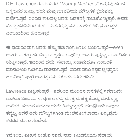
D.H. Lawrence ರವರು ಬರೆದ
“Money Madness”
ಕವನವು ಹಣದ
ಬಗ್ಗೆ ಜನರ ಹುಚ್ಚು, ಭಯ ಮತ್ತು ಮಾನವೀಯ ಮೌಲ್ಯಗಳ ಕ್ಷಯವನ್ನು
ವರ್ಣಿಸುತ್ತದೆ. ಇಂದಿನ ಕಾಲದಲ್ಲಿ ಜನರು ಬಡತನಕ್ಕೆ ಗಾಬರಿಗೊಳ್ಳುತ್ತಾರೆ. ಅವರು
ಖುದ್ದು ಹಸಿವಿನಿಂದ değil, ಬಡವರನ್ನು ಸಮಾಜ ಹೇಗೆ ಹಿಗ್ಗಿ ನೊಡುತ್ತದೆ
ಎಂಬುದರಿಂದ ಹೆದರುತ್ತಾರೆ.
ಈ ಭಯದಿಂದಾಗಿ ಜನರು ಹೆಚ್ಚು ಹಣ ಸಂಗ್ರಹಿಸಲು ಬಯಸುತ್ತಾರೆ—even
ಅವರು ಸಾಕಷ್ಟು ಹಣವಿದ್ದರೂ ತೃಪ್ತರಾಗುವುದಿಲ್ಲ. ಅವರು ಇನ್ನಷ್ಟು ಸಂಪಾದಿಸಲು
ಯತ್ನಿಸುತ್ತಾರೆ. ಇದರಿಂದ ದಯೆ, ಸಹಾಯ, ಸಹಾನುಭೂತಿ ಎಂಬಂತೆ
ಮಾನವೀಯ ಗುಣಗಳು ನಾಶವಾಗುತ್ತವೆ. ಯಾರಾದರೂ ಕಷ್ಟದಲ್ಲಿ ಇದ್ದರೂ,
ಹಣವಿಲ್ಲದೆ ಇದ್ದರೆ ಅವರತ್ತ ಗಮನ ಕೊಡುವವರು ಕಡಿಮೆ.
Lawrence ಎಚ್ಚರಿಸುತ್ತಾರೆ—ಇದರಿಂದ ಮುಂದಿನ ದಿನಗಳಲ್ಲಿ ಸಮಾಜವೇ
ನಾಶವಾಗಬಹುದು. ನಾವು ಹಣವನ್ನು ಮಾತ್ರ ಮಹತ್ವ ಕೊಟ್ಟು ಮನುಷ್ಯತ್ವ
ಮರೆತರೆ, ಮಾನವ ಸಮುದಾಯವೇ ಹಿಮ್ಮೆಟ್ಟುತ್ತದೆ. ಹಣ稼ಸಾಧಿಸುವುದು
ತಪ್ಪಲ್ಲ, ಆದರೆ ಅದು ಮೌಲ್ಯಗಳಿಗಿಂತ ಮೇಲೆಹೋಗಬಾರದು ಎನ್ನುವುದು
ಕವನದ ಮೂಲ ಸಂದೇಶ.
ಇದೊಂದು ಎಚ್ಚರಿಕೆ ನೀಡುವ ಕವನ. ನಾವು ಒಬ್ಬರನ್ನೊಬ್ಬರು ಸಹಾಯ