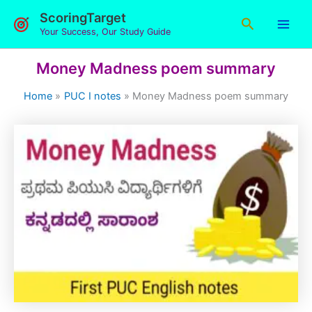
Skip
ScoringTarget
Search
to
Your Success, Our Study Guide
content
Money Madness poem summary
Home
PUC I notes
Money Madness poem summary