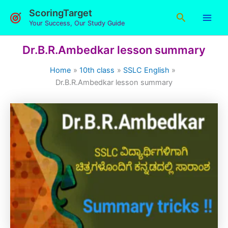
Skip
ScoringTarget
Search
to
Your Success, Our Study Guide
content
Dr.B.R.Ambedkar lesson summary
Home
10th class
SSLC English
Dr.B.R.Ambedkar lesson summary