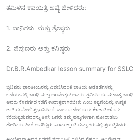
ತಮಿಳಿನ ಕವಯಿತ್ರಿ ಅವೈ ಹೇಳಿದರು:
1. ದಾನಿಗಳು ಮತ್ತು ಶ್ರೇಷ್ಠರು
2. ಜಿಪುಣರು ಅತ್ತು ಕನಿಷ್ಠರು
Dr.B.R.Ambedkar lesson summary for SSLC
ಬ್ರಿಟಿಷರು ಭಾರತೀಯರನ್ನು ವಿಭಜಿಸಿದಂತೆ ಜಾತಿಯ ಅಡೆತಡೆಗಳನ್ನು
ಒಡೆಯುವಲ್ಲಿ ಗಾಂಧಿ ಮತ್ತು ಅಂಬೇಡ್ಕರ್ ಅವರು ಶ್ರಮಿಸಿದರು. ಮಹಾತ್ಮ ಗಾಂಧಿ
ಅವರು ಕೆಳವರ್ಗದ ಕಡೆಗೆ ಉದಾತ್ತವಾಗಿರಬೇಕು ಎಂಬ ಕಲ್ಪನೆಯನ್ನು ಉನ್ನತ
ಜಾತಿಯ ಮೇಲೆ ಪ್ರಭಾವಿಸಿದರೆ, ಬಾಬಾಸಾಹೇಬರು ಈ ಕೆಳಜಾತಿಗಳೆಂದು
ಕರೆಯಲ್ಪಡುವವರನ್ನು ತಿಳಿಸಿ ಜನರು ತಮ್ಮ ಹಕ್ಕುಗಳಿಗಾಗಿ ಹೋರಾಡಲು
ಹೇಳಿದರು. ಹೀಗೆ ಅವರಿಬ್ಬರು ಒಂದು ಕ್ರಾಂತಿಯನ್ನು ತರುವಲ್ಲಿ ಪ್ರಯತ್ನಿಸಿದರು.
ಅಂಬೇಡ್ಕರ್ ಅವರ ನಿಧನಕ್ಕೆ ಶ್ರದ್ಧಾಂಜಲಿ ಸಲ್ಲಿಸಿದ ನೆಹರೂ ಅಂಬೇಡ್ಕರ್