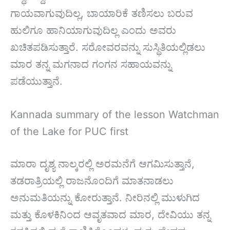
ಗಾಯವಾಗುವುದಿಲ್ಲ, ಬಾಯಾರಿಕೆ ತಣಿಸಲು ಬರುವ
ಹುಲಿಗೂ ಹಾನಿಯಾಗುವುದಿಲ್ಲ ಎಂದು ಅವರು
ಖಚಿತಪಡಿಸುತ್ತಾರೆ. ಸರೋವರವನ್ನು ಸುಸ್ಥಿತಿಯಲ್ಲಿಡಲು
ಮಾರ ತನ್ನ ಮಗನಾದ ಗಂಗನ ಸಹಾಯವನ್ನು
ಪಡೆಯುತ್ತಾನೆ.
Kannada summary of the lesson Watchman
of the Lake for PUC first
ಮಾರಾ ದೃಶ್ಯ ನಾಲ್ಕರಲ್ಲಿ ಅರಮನೆಗೆ ಆಗಮಿಸುತ್ತಾನೆ,
ತಡರಾತ್ರಿಯಲ್ಲಿ ರಾಜನೊಂದಿಗೆ ಮಾತನಾಡಲು
ಅನುಮತಿಯನ್ನು ಕೋರುತ್ತಾನೆ. ನೀರಿನಲ್ಲಿ ಮುಳುಗಿದ
ಮತ್ತು ಕೊಳಕಿನಿಂದ ಆವೃತವಾದ ಮಾರ, ದೇವಿಯು ತನ್ನ