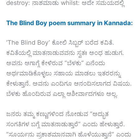
destroy: ನಾಶಮಾಡು whilst: ಅದೇ ಸಮಯದಲ್ಲಿ
The Blind Boy poem summary in Kannada:
‘The Blind Boy’ ಕೋಲಿ ಸಿಬ್ಬರ್ ಬರೆದ ಕವಿತೆ.
ಕವಿತೆಯಲ್ಲಿ ಮಾತನಾಡುವವನು ಸ್ವತಃ ಅಂಧ ಹುಡುಗ.
ಅವನು ಆಗಾಗ್ಗೆ ಕೇಳಿರುವ “ಬೆಳಕು” ಏನೆಂದು
ಅರ್ಥಮಾಡಿಕೊಳ್ಳಲು ಸಹಾಯ ಮಾಡಲು ಇತರರನ್ನು
ಕೇಳುತ್ತಾನೆ. ಅವನು ಎಂದಿಗೂ ಆನಂದಿಸಲಾಗದ ವಿಷಯ.
ಬೆಳಕು ಹೊಂದಿರುವ ಎಲ್ಲಾ ಆಶೀರ್ವಾದಗಳೂ ಅಲ್ಲ.
ಜನರು ತಮ್ಮ ಕಣ್ಣುಗಳಿಂದ ನೋಡುವ “ಅದ್ಭುತ
ಸಂಗತಿಗಳ ಬಗ್ಗೆ ಮಾತನಾಡುತ್ತಾರೆ” ಎಂದು ಹೇಳುತ್ತಾರೆ.
“ಸೂರ್ಯನು ಪ್ರಕಾಶಮಾನವಾಗಿ ಹೊಳೆಯುತ್ತಾನೆ” ಎಂದು