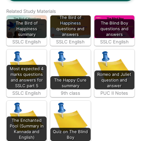
Related Study Materials
The Bird of
The Bird of
Happiness
The Blind Boy
Happiness
questions and
questions and
summary
answers
answers
SSLC English
SSLC English
SSLC English
Most expected 4
marks questions
Romeo and Juliet
and answers for
The Happy Cure
question and
SSLC part 5
summary
answer
SSLC English
9th class
PUC II Notes
The Enchanted
Pool (Summary in
Kannada and
Quiz on The Blind
English)
Boy