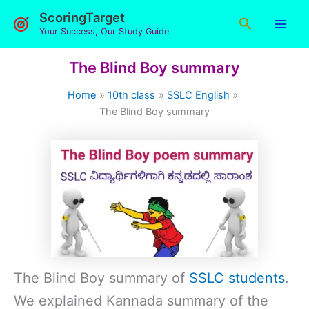
Skip
ScoringTarget
Search
to
Your Success, Our Study Guide
content
The Blind Boy summary
Home
10th class
SSLC English
The Blind Boy summary
The Blind Boy summary of
SSLC students
.
We explained Kannada summary of the