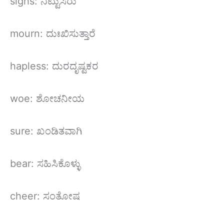
sighs: ನಿಟ್ಟುಸಿರು
mourn: ದುಃಖಿಸುತ್ತಾರೆ
hapless: ದುರದೃಷ್ಟಕರ
woe: ಶೋಚನೀಯ
sure: ಖಂಡಿತವಾಗಿ
bear: ಸಹಿಸಿಕೊಳ್ಳು
cheer: ಸಂತೋಷ