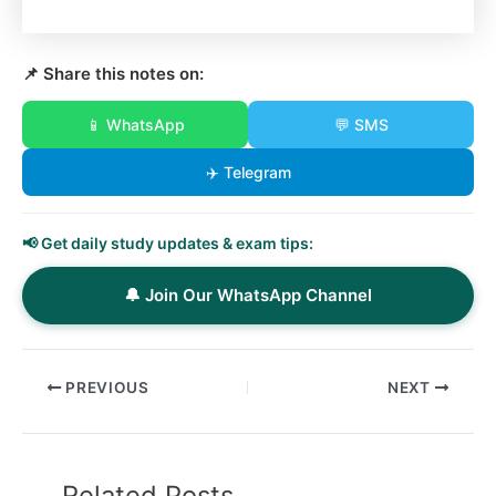
📌 Share this notes on:
📱 WhatsApp
💬 SMS
✈️ Telegram
📢 Get daily study updates & exam tips:
🔔 Join Our WhatsApp Channel
PREVIOUS
NEXT
Related Posts