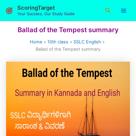
Skip
ScoringTarget
Search
to
Your Success, Our Study Guide
content
Ballad of the Tempest summary
Home
10th class
SSLC English
Ballad of the Tempest summary